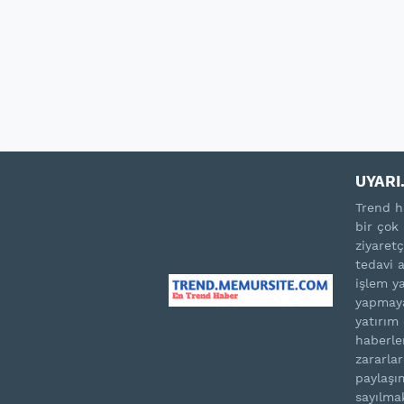
UYARI.
Trend h
bir çok 
ziyaretç
tedavi 
işlem ya
yapmaya
yatırım
haberle
zararla
paylaşım
sayılma