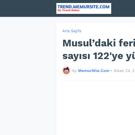
Ana Sayfa
Musul’daki fer
sayısı 122'ye y
by
MemurSite.Com
•
Nisan 24, 