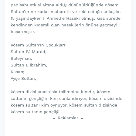
padişahı etkisi altına aldığı düşünüldüğünde Kösem
Sultan’ın ne kadar maharetli ve zeki olduğu anlaşılır.
15 yaşındayken I. Ahmed'e Haseki olmuş, kısa sürede
kendinden kıdemli olan hasekilerin önüne geçmeyi
başarmıştır.
Kösem Sultan'ın Çocukları:
Sultan IV. Murad,
Süleyman,
Sultan I. İbrahim,
Kasım;
Ayşe Sultan;
kösem dizisi anastasia tsilimpiou kimdir, kösem
sultanın gençliğini kim canlandırıyor, kösem dizisinde
kösem sultanı kim oynuyor, kösem sultan dizisinde
kösem sultanın gençliği
→ Reklamlar ←