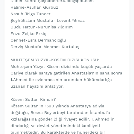
Dilber-Sahra Şaşhaberler4.blogspot.com
Halime-Aslıhan Gürbüz
Nasuh-Tolga Tuncer
Şeyhülislam Mustafa- Levent Yılmaz
Dudu Hatun-Nurunisa Yıldırım
Enzo-Zeljko Erkiç
Cennet-Esra Dermancıoğlu
Derviş Mustafa-Mehmet Kurtuluş
MUHTEŞEM YÜZYIL-KÖSEM DİZİSİ KONUSU:
Muhteşem Yüzyıl-Kösem dizisinde küçük yaşlarda
Cariye olarak saraya getirilen Anastasia'nın saha sonra
1.Ahmed ile evlenmesinin ardından hükümdarlığa
uzanan hayatını anlatıyor.
Kösem Sultan Kimdir?
Kösem Sultan'ın 1590 yılında Anastasya adıyla
doğduğu, Bosna Beylerbeyi tarafından İstanbul'a
kızlarağasına gönderildiği rivayet edilir. I. Ahmed’in
dindarlığı ve devlet yönetimindeki kabiliyeti
bilinmektedir. Bu karakterde ve hünerdeki bir