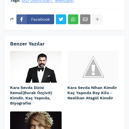
Tags:
Dizi Oyuncuları
Televizyon
Facebook
Benzer Yazılar
Kara Sevda Dizisi
Kara Sevda Nihan Kimdir
Kemal(Burak Özçivit)
Kaç Yaşında Boy Kilo -
Kimdir, Kaç Yaşında,
Neslihan Atagül Kimdir
Biyografisi