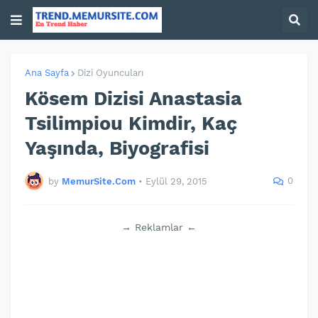
Ana Sayfa
Dizi Oyuncuları
Kösem Dizisi Anastasia
Tsilimpiou Kimdir, Kaç
Yaşında, Biyografisi
0
by
MemurSite.Com
•
Eylül 29, 2015
→ Reklamlar ←