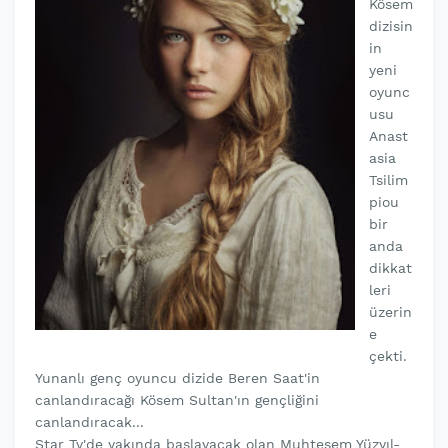
Kösem
dizisin
in
yeni
oyunc
usu
Anast
asia
Tsilim
piou
bir
anda
dikkat
leri
üzerin
e
çekti.
Yunanlı genç oyuncu dizide Beren Saat'in
canlandıracağı Kösem Sultan'ın gençliğini
canlandıracak...
Star Tv'de yakında başlayacak olan Muhteşem Yüzyıl-