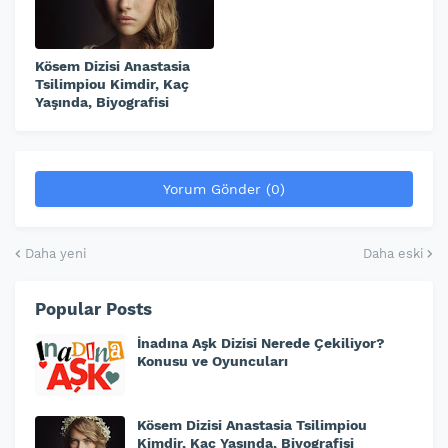
Kösem Dizisi Anastasia
Tsilimpiou Kimdir, Kaç
Yaşında, Biyografisi
Yorum Gönder (0)
Daha yeni
Daha eski
Popular Posts
İnadına Aşk Dizisi Nerede Çekiliyor?
Konusu ve Oyuncuları
Kösem Dizisi Anastasia Tsilimpiou
Kimdir, Kaç Yaşında, Biyografisi