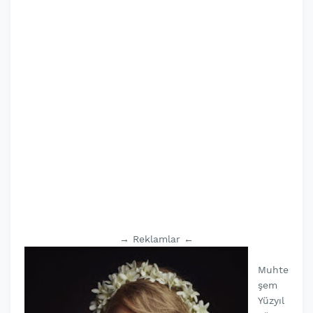
→ Reklamlar ←
Muhte
şem
Yüzyıl