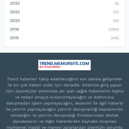
2023
(8)
2022
(74)
2020
(16)
2019
(3964)
2015
(268)
Trend haberleri takip edebileceğiniz son dakika gelişmeler
ile bir çok haberi sizler için derledik. Sitemize giriş yapan
tüm ziyaretçiler sitemizde yer alan sağlık haberlerini teşhis
ve tedavi amaçla kullanılmayacağını ve doktoruna
danışmadan işlem yapmayacağını, ekonomi ile ilgili haberle
ile yatırım yapmayacağını yatırım danışmanlığı kapsamında
olmadığını ve yatırım danışmalığı firmalarından destek
alacakalarını ve diğer haberlerden kaynaklı oluşması
muhtemel maddi ve manevi zararlardan sitemizin sorumlu