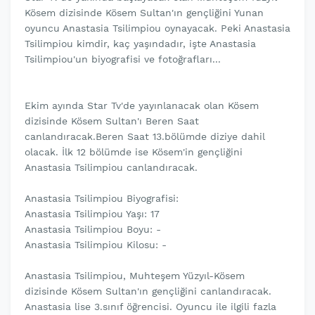
Kösem dizisinde Kösem Sultan'ın gençliğini Yunan
oyuncu Anastasia Tsilimpiou oynayacak. Peki Anastasia
Tsilimpiou kimdir, kaç yaşındadır, işte Anastasia
Tsilimpiou'un biyografisi ve fotoğrafları...
Ekim ayında Star Tv'de yayınlanacak olan Kösem
dizisinde Kösem Sultan'ı Beren Saat
canlandıracak.Beren Saat 13.bölümde diziye dahil
olacak. İlk 12 bölümde ise Kösem'in gençliğini
Anastasia Tsilimpiou canlandıracak.
Anastasia Tsilimpiou Biyografisi:
Anastasia Tsilimpiou Yaşı: 17
Anastasia Tsilimpiou Boyu: -
Anastasia Tsilimpiou Kilosu: -
Anastasia Tsilimpiou, Muhteşem Yüzyıl-Kösem
dizisinde Kösem Sultan'ın gençliğini canlandıracak.
Anastasia lise 3.sınıf öğrencisi. Oyuncu ile ilgili fazla