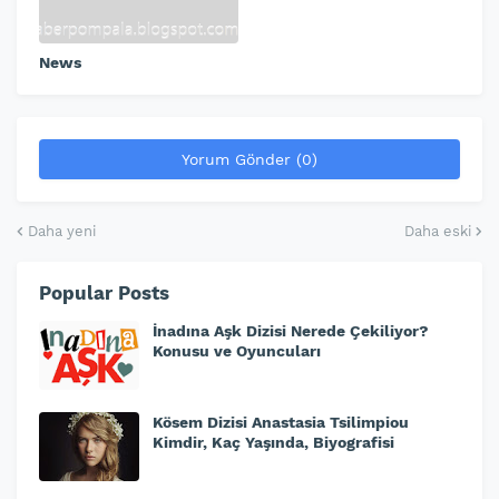
News
Yorum Gönder (0)
Daha yeni
Daha eski
Popular Posts
İnadına Aşk Dizisi Nerede Çekiliyor?
Konusu ve Oyuncuları
Kösem Dizisi Anastasia Tsilimpiou
Kimdir, Kaç Yaşında, Biyografisi