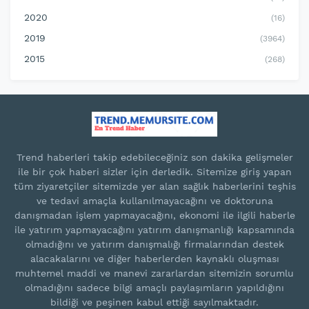
2020
(16)
2019
(3964)
2015
(268)
Trend haberleri takip edebileceğiniz son dakika gelişmeler
ile bir çok haberi sizler için derledik. Sitemize giriş yapan
tüm ziyaretçiler sitemizde yer alan sağlık haberlerini teşhis
ve tedavi amaçla kullanılmayacağını ve doktoruna
danışmadan işlem yapmayacağını, ekonomi ile ilgili haberle
ile yatırım yapmayacağını yatırım danışmanlığı kapsamında
olmadığını ve yatırım danışmalığı firmalarından destek
alacakalarını ve diğer haberlerden kaynaklı oluşması
muhtemel maddi ve manevi zararlardan sitemizin sorumlu
olmadığını sadece bilgi amaçlı paylaşımların yapıldığını
bildiği ve peşinen kabul ettiği sayılmaktadır.