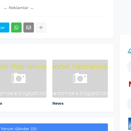
→ Reklamlar ←
ter
s
News
Yorum Gönder (0)