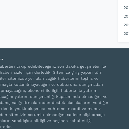
20
20
20
20
..
aberleri takip edebileceğiniz son dakika gelişmeler ile
haberi sizler için derledik. Sitemize giriş yapan tüm
iler sitemizde yer alan sağlık haberlerini teşhis ve
amaçla kullanılmayacağını ve doktoruna danışmadan
pmayacağını, ekonomi ile ilgili haberle ile yatırım
cağını yatırım danışmanlığı kapsamında olmadığını ve
 danışmalığı firmalarından destek alacakalarını ve diğer
rden kaynaklı oluşması muhtemel maddi ve manevi
rdan sitemizin sorumlu olmadığını sadece bilgi amaçlı
ların yapıldığını bildiği ve peşinen kabul ettiği
ktadır.