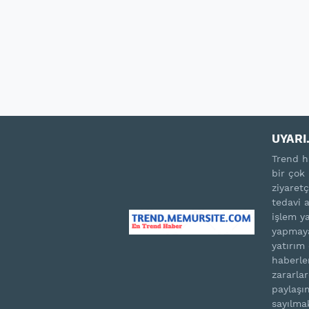
UYARI.
Trend h
bir çok 
ziyaretç
tedavi 
işlem ya
yapmaya
yatırım
haberle
zararla
paylaşım
sayılma