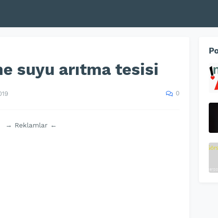
Po
e suyu arıtma tesisi
0
019
→ Reklamlar ←