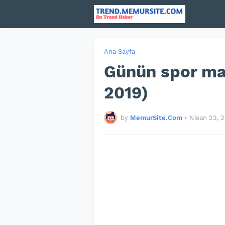
Ana Sayfa
Günün spor man
2019)
by
MemurSite.Com
•
Nisan 23, 