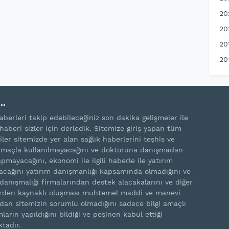
20
20
20
20
..
aberleri takip edebileceğiniz son dakika gelişmeler ile
haberi sizler için derledik. Sitemize giriş yapan tüm
iler sitemizde yer alan sağlık haberlerini teşhis ve
amaçla kullanılmayacağını ve doktoruna danışmadan
pmayacağını, ekonomi ile ilgili haberle ile yatırım
cağını yatırım danışmanlığı kapsamında olmadığını ve
 danışmalığı firmalarından destek alacakalarını ve diğer
rden kaynaklı oluşması muhtemel maddi ve manevi
rdan sitemizin sorumlu olmadığını sadece bilgi amaçlı
ların yapıldığını bildiği ve peşinen kabul ettiği
ktadır.