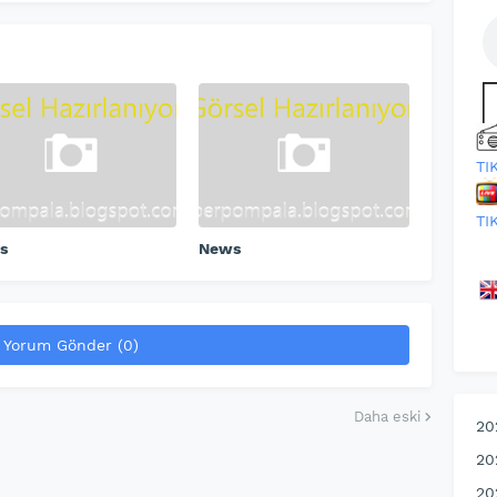
TI
TI
s
News
Yorum Gönder (0)
Daha eski
20
20
20