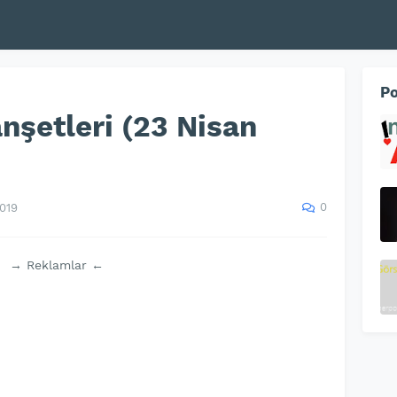
Po
şetleri (23 Nisan
0
2019
→ Reklamlar ←