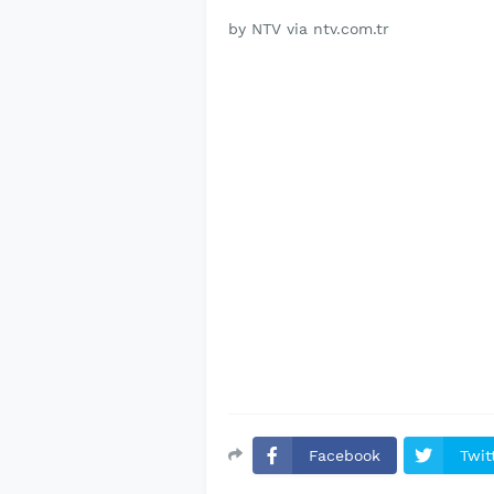
by NTV via ntv.com.tr
Facebook
Twit