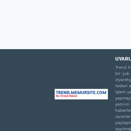
UYARI.
Trend h
bir çok 
ziyaretç
tedavi 
işlem ya
yapmaya
yatırım
haberle
zararla
paylaşım
sayılma