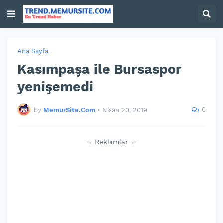
Ana Sayfa
Kasımpaşa ile Bursaspor
yenişemedi
0
by
MemurSite.Com
•
Nisan 20, 2019
→ Reklamlar ←