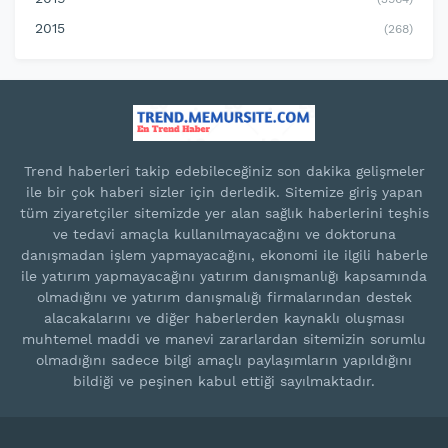
2015
(268)
Trend haberleri takip edebileceğiniz son dakika gelişmeler
ile bir çok haberi sizler için derledik. Sitemize giriş yapan
tüm ziyaretçiler sitemizde yer alan sağlık haberlerini teşhis
ve tedavi amaçla kullanılmayacağını ve doktoruna
danışmadan işlem yapmayacağını, ekonomi ile ilgili haberle
ile yatırım yapmayacağını yatırım danışmanlığı kapsamında
olmadığını ve yatırım danışmalığı firmalarından destek
alacakalarını ve diğer haberlerden kaynaklı oluşması
muhtemel maddi ve manevi zararlardan sitemizin sorumlu
olmadığını sadece bilgi amaçlı paylaşımların yapıldığını
bildiği ve peşinen kabul ettiği sayılmaktadır.