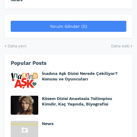
Yorum Gönder (0)
Daha yeni
Daha eski
Popular Posts
İnadına Aşk Dizisi Nerede Çekiliyor?
Konusu ve Oyuncuları
Kösem Dizisi Anastasia Tsilimpiou
Kimdir, Kaç Yaşında, Biyografisi
News