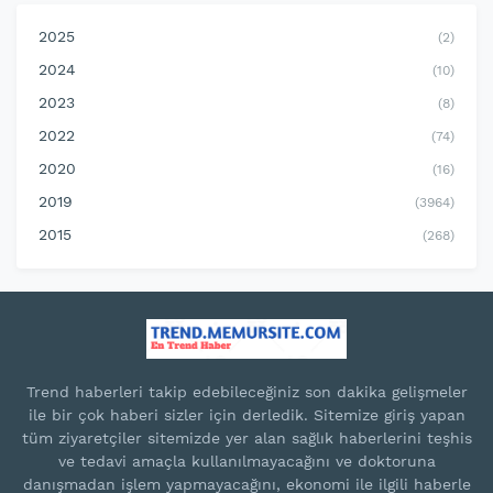
2025
(2)
2024
(10)
2023
(8)
2022
(74)
2020
(16)
2019
(3964)
2015
(268)
Trend haberleri takip edebileceğiniz son dakika gelişmeler
ile bir çok haberi sizler için derledik. Sitemize giriş yapan
tüm ziyaretçiler sitemizde yer alan sağlık haberlerini teşhis
ve tedavi amaçla kullanılmayacağını ve doktoruna
danışmadan işlem yapmayacağını, ekonomi ile ilgili haberle