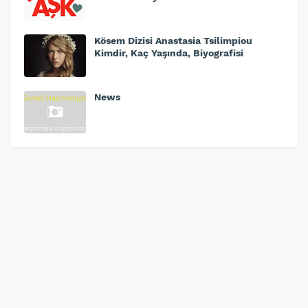
Kösem Dizisi Anastasia Tsilimpiou
Kimdir, Kaç Yaşında, Biyografisi
News