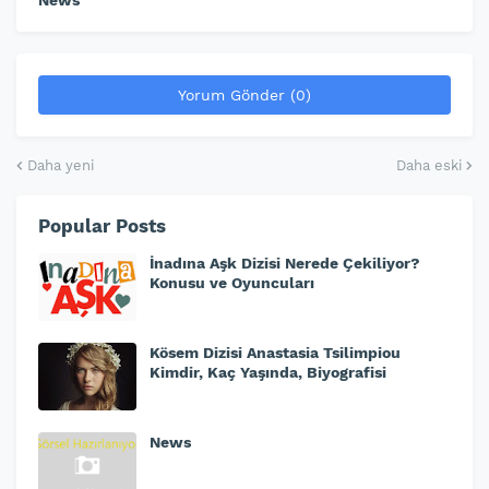
News
Yorum Gönder (0)
Daha yeni
Daha eski
Popular Posts
İnadına Aşk Dizisi Nerede Çekiliyor?
Konusu ve Oyuncuları
Kösem Dizisi Anastasia Tsilimpiou
Kimdir, Kaç Yaşında, Biyografisi
News