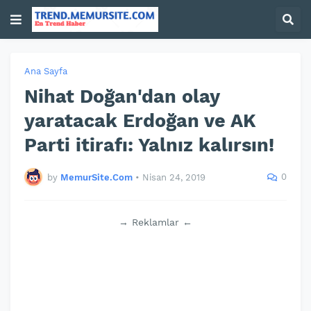
Ana Sayfa
Nihat Doğan'dan olay
yaratacak Erdoğan ve AK
Parti itirafı: Yalnız kalırsın!
0
by
MemurSite.Com
•
Nisan 24, 2019
→ Reklamlar ←