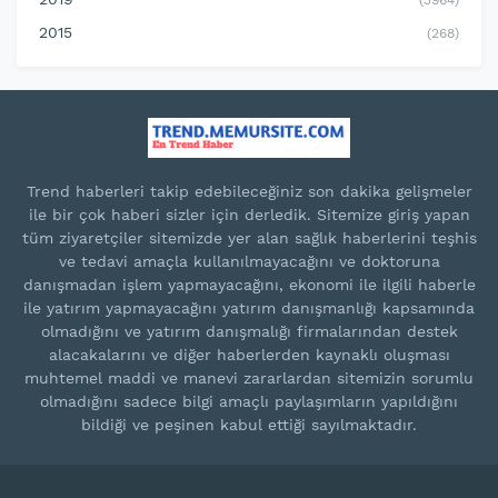
(3964)
2015
(268)
Trend haberleri takip edebileceğiniz son dakika gelişmeler
ile bir çok haberi sizler için derledik. Sitemize giriş yapan
tüm ziyaretçiler sitemizde yer alan sağlık haberlerini teşhis
ve tedavi amaçla kullanılmayacağını ve doktoruna
danışmadan işlem yapmayacağını, ekonomi ile ilgili haberle
ile yatırım yapmayacağını yatırım danışmanlığı kapsamında
olmadığını ve yatırım danışmalığı firmalarından destek
alacakalarını ve diğer haberlerden kaynaklı oluşması
muhtemel maddi ve manevi zararlardan sitemizin sorumlu
olmadığını sadece bilgi amaçlı paylaşımların yapıldığını
bildiği ve peşinen kabul ettiği sayılmaktadır.