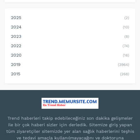
2025
(2)
2024
(10)
2023
(8)
2022
(74)
2020
(16)
2019
(3964)
2015
(268)
Trend haberleri takip edebileceğiniz son dakika gelişmeler
ile bir çok haberi sizler için derledik. Sitemize giriş yapan
tüm ziyaretçiler sitemizde yer alan sağlık haberlerini teşhis
ve tedavi amaçla kullanılmayacağını ve doktoruna