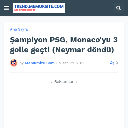
Ana Sayfa
Şampiyon PSG, Monaco'yu 3
golle geçti (Neymar döndü)
0
by
MemurSite.Com
•
Nisan 22, 2019
→ Reklamlar ←