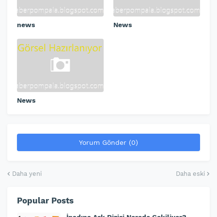
news
News
News
Yorum Gönder (0)
Daha yeni
Daha eski
Popular Posts
İnadına Aşk Dizisi Nerede Çekiliyor?