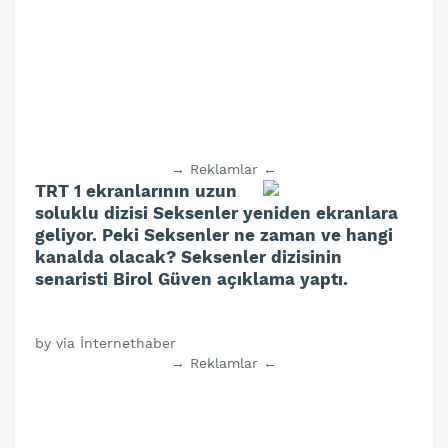
→ Reklamlar ←
TRT 1 ekranlarının uzun
soluklu dizisi Seksenler yeniden ekranlara
geliyor. Peki Seksenler ne zaman ve hangi
kanalda olacak? Seksenler dizisinin
senaristi Birol Güven açıklama yaptı.
by via İnternethaber
→ Reklamlar ←