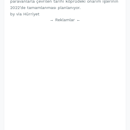
paravanlarla çevrilen tarihi köprüdeki onarım işlerinin
2022’de tamamlanması planlanıyor.
by via Hürriyet
→ Reklamlar ←