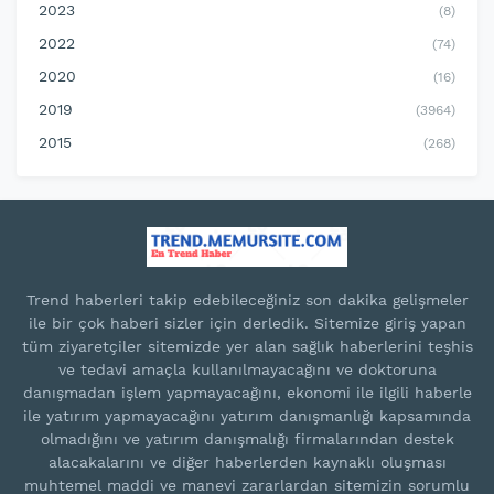
2023
(8)
2022
(74)
2020
(16)
2019
(3964)
2015
(268)
Trend haberleri takip edebileceğiniz son dakika gelişmeler
ile bir çok haberi sizler için derledik. Sitemize giriş yapan
tüm ziyaretçiler sitemizde yer alan sağlık haberlerini teşhis
ve tedavi amaçla kullanılmayacağını ve doktoruna
danışmadan işlem yapmayacağını, ekonomi ile ilgili haberle
ile yatırım yapmayacağını yatırım danışmanlığı kapsamında
olmadığını ve yatırım danışmalığı firmalarından destek
alacakalarını ve diğer haberlerden kaynaklı oluşması
muhtemel maddi ve manevi zararlardan sitemizin sorumlu