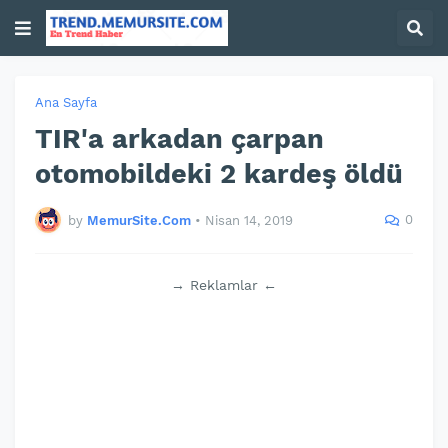
Ana Sayfa
TIR'a arkadan çarpan
otomobildeki 2 kardeş öldü
0
by
MemurSite.Com
•
Nisan 14, 2019
→ Reklamlar ←