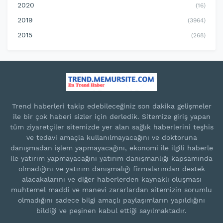
2020
(16)
2019
(3964)
2015
(268)
Trend haberleri takip edebileceğiniz son dakika gelişmeler
ile bir çok haberi sizler için derledik. Sitemize giriş yapan
tüm ziyaretçiler sitemizde yer alan sağlık haberlerini teşhis
ve tedavi amaçla kullanılmayacağını ve doktoruna
danışmadan işlem yapmayacağını, ekonomi ile ilgili haberle
ile yatırım yapmayacağını yatırım danışmanlığı kapsamında
olmadığını ve yatırım danışmalığı firmalarından destek
alacakalarını ve diğer haberlerden kaynaklı oluşması
muhtemel maddi ve manevi zararlardan sitemizin sorumlu
olmadığını sadece bilgi amaçlı paylaşımların yapıldığını
bildiği ve peşinen kabul ettiği sayılmaktadır.