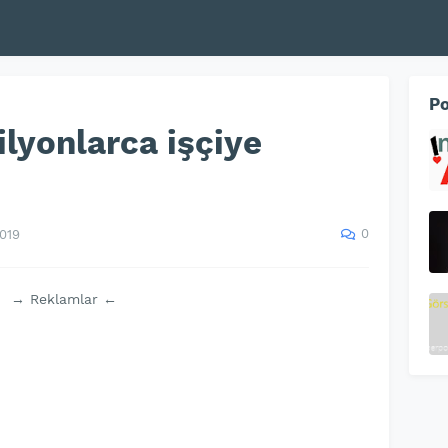
Po
ilyonlarca işçiye
0
2019
→ Reklamlar ←