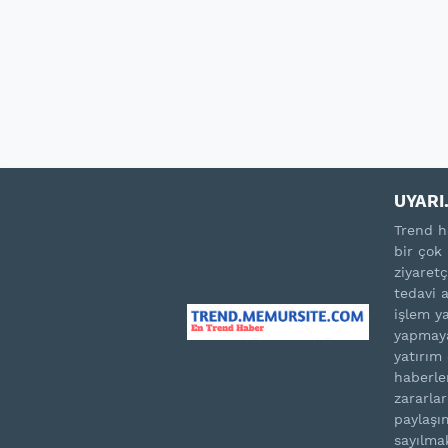
UYARI.
Trend h
bir çok 
ziyaretç
tedavi 
işlem ya
yapmaya
yatırım
haberle
zararla
paylaşım
sayılma