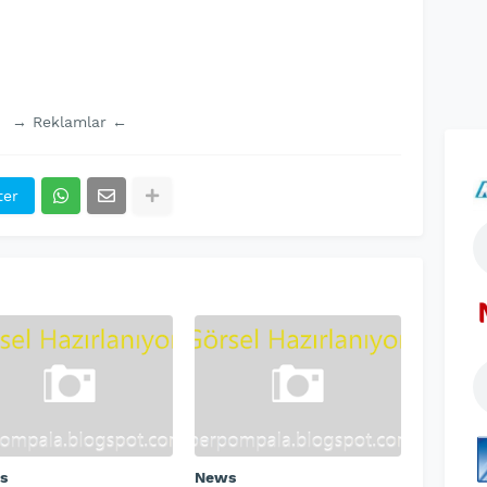
→ Reklamlar ←
ter
s
News