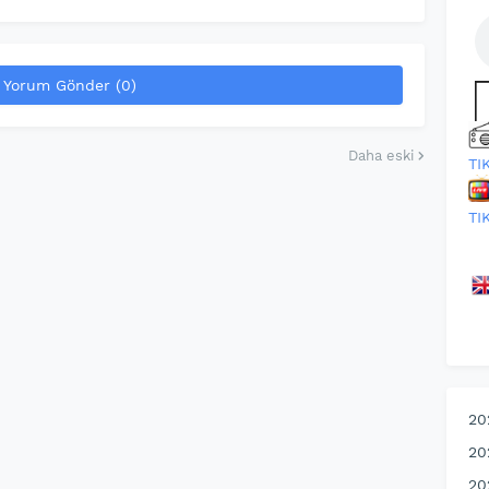
Yorum Gönder (0)
Daha eski
TI
TI
20
20
20