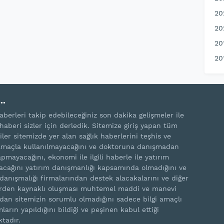
20
20
20
20
..
aberleri takip edebileceğiniz son dakika gelişmeler ile
haberi sizler için derledik. Sitemize giriş yapan tüm
iler sitemizde yer alan sağlık haberlerini teşhis ve
amaçla kullanılmayacağını ve doktoruna danışmadan
pmayacağını, ekonomi ile ilgili haberle ile yatırım
cağını yatırım danışmanlığı kapsamında olmadığını ve
 danışmalığı firmalarından destek alacakalarını ve diğer
rden kaynaklı oluşması muhtemel maddi ve manevi
rdan sitemizin sorumlu olmadığını sadece bilgi amaçlı
ların yapıldığını bildiği ve peşinen kabul ettiği
ktadır.