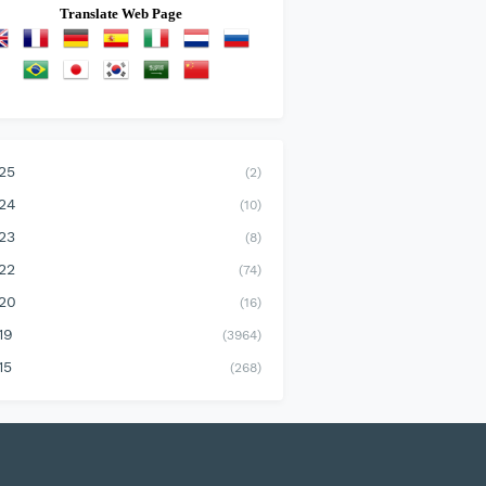
Translate Web Page
25
(2)
24
(10)
23
(8)
22
(74)
20
(16)
19
(3964)
15
(268)