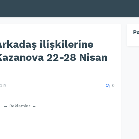
Po
rkadaş ilişkilerine
Kazanova 22-28 Nisan
0
2019
→ Reklamlar ←