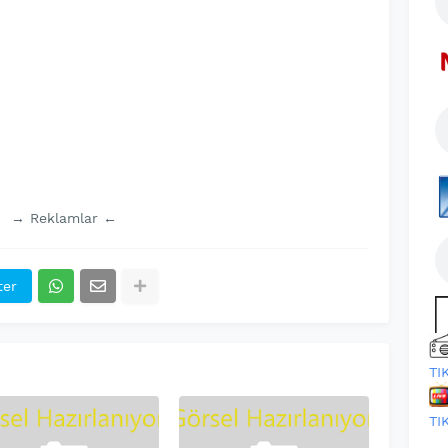
→ Reklamlar ←
ter
TI
TI