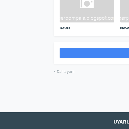
news
New
Daha yeni
UYARI.