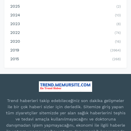
2025
(2)
2024
(10)
2023
(8)
2022
(74)
2020
(16)
2019
(3964)
2015
(268)
Trend haberleri takip edebileceğiniz son dakika gelişmeler
ile bir çok haberi sizler için derledik. Sitemize giriş yapan
tüm ziyaretçiler sitemizde yer alan sağlık haberlerini teşhis
ve tedavi amaçla kullanılmayacağını ve doktoruna
danışmadan işlem yapmayacağını, ekonomi ile ilgili haberle