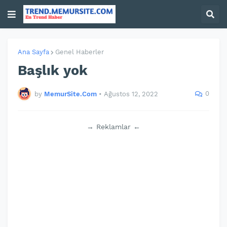
Ana Sayfa
Genel Haberler
Başlık yok
0
by
MemurSite.Com
•
Ağustos 12, 2022
→ Reklamlar ←