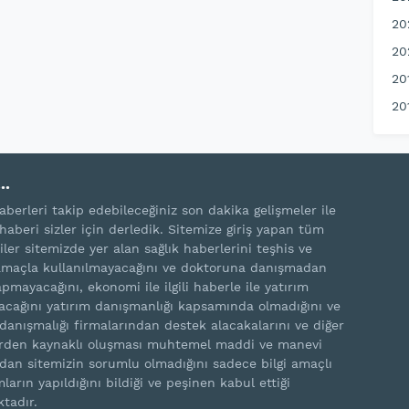
20
20
20
20
..
aberleri takip edebileceğiniz son dakika gelişmeler ile
haberi sizler için derledik. Sitemize giriş yapan tüm
iler sitemizde yer alan sağlık haberlerini teşhis ve
amaçla kullanılmayacağını ve doktoruna danışmadan
pmayacağını, ekonomi ile ilgili haberle ile yatırım
cağını yatırım danışmanlığı kapsamında olmadığını ve
 danışmalığı firmalarından destek alacakalarını ve diğer
rden kaynaklı oluşması muhtemel maddi ve manevi
rdan sitemizin sorumlu olmadığını sadece bilgi amaçlı
ların yapıldığını bildiği ve peşinen kabul ettiği
ktadır.