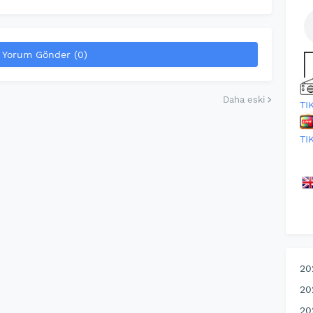
Yorum Gönder (0)
Daha eski
TI
TI
20
20
20