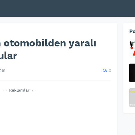
Po
 otomobilden yaralı
ular
0
019
→ Reklamlar ←