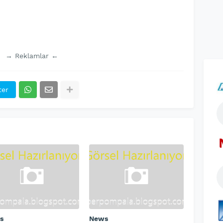
→ Reklamlar ←
ter
s
News