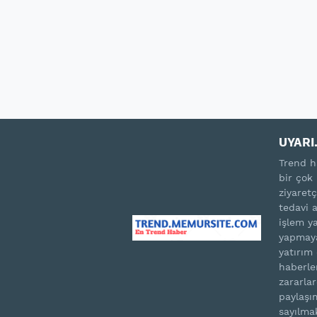
UYARI.
Trend h
bir çok 
ziyaretç
tedavi 
işlem ya
yapmaya
yatırım
haberle
zararla
paylaşım
sayılma