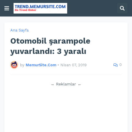
Ana Sayfa
Otomobil şarampole
yuvarlandı: 3 yaralı
0
by
MemurSite.Com
•
Nisan 07, 2019
→ Reklamlar ←